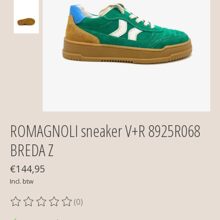
ROMAGNOLI sneaker V+R 8925R068
BREDA Z
€144,95
Incl. btw
(0)
De beoordeling van dit product is
0
van de 5