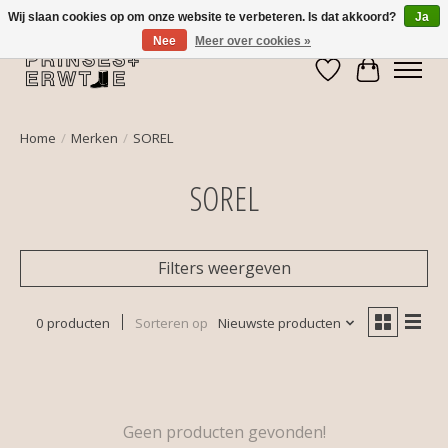
Wij slaan cookies op om onze website te verbeteren. Is dat akkoord?
Ja
Nee
Meer over cookies »
Verlanglijst
Winkelwa
Home
/
Merken
/
SOREL
SOREL
Filters weergeven
0 producten
Sorteren op
Nieuwste producten
Geen producten gevonden!