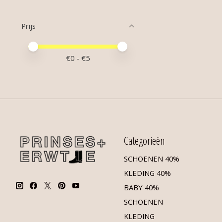
Prijs
Minimale prijswaarde
Price maximum value
€
0
- €
5
Categorieën
SCHOENEN 40%
KLEDING 40%
BABY 40%
SCHOENEN
KLEDING