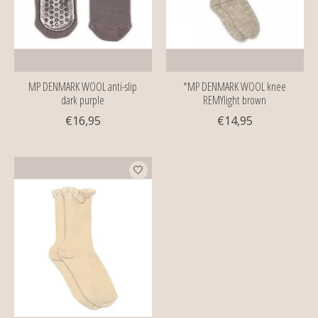
MP DENMARK WOOL anti-slip
*MP DENMARK WOOL knee
dark purple
REMYlight brown
€16,95
€14,95