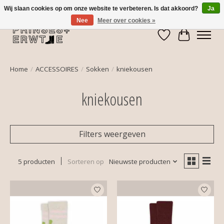
Wij slaan cookies op om onze website te verbeteren. Is dat akkoord?
Ja
Nee
Meer over cookies »
Verlanglijst
Winkelwa
Home
/
ACCESSOIRES
/
Sokken
/
kniekousen
kniekousen
Filters weergeven
5 producten
Sorteren op
Nieuwste producten