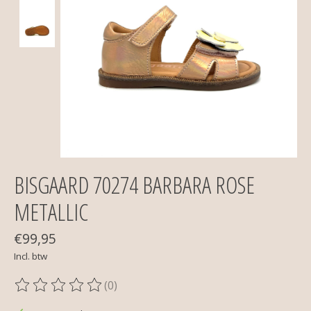
BISGAARD 70274 BARBARA ROSE
METALLIC
€99,95
Incl. btw
(0)
De beoordeling van dit product is
0
van de 5