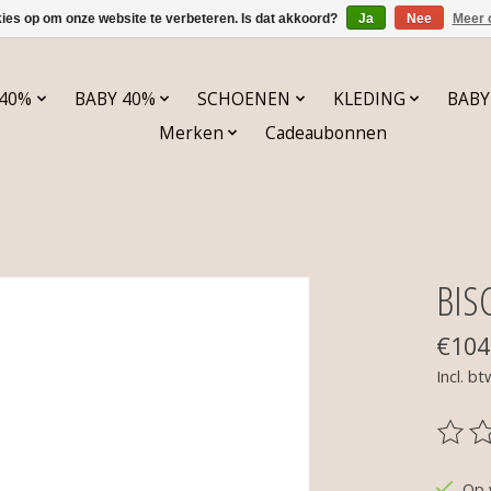
kies op om onze website te verbeteren. Is dat akkoord?
Ja
Nee
Meer 
 40%
BABY 40%
SCHOENEN
KLEDING
BABY
Merken
Cadeaubonnen
BIS
€104
Incl. bt
De be
Op 