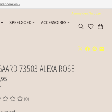
over cookies »
Aanmelden / Inloggen
SPEELGOED
ACCESSOIRES
GAARD 73503 ALEXA ROSE
,95
w
(0)
oordeling van dit product is
0
van de 5
voorraad