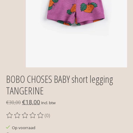
BOBO CHOSES BABY short legging
TANGERINE
€18,00
€30,00
Incl. btw
(0)
De beoordeling van dit product is
0
van de 5
Op voorraad