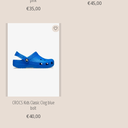
pink
€45,00
€35,00
CROCS Kids Classic Clog blue
bolt
€40,00