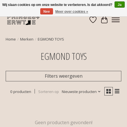
Wij slaan cookies op om onze website te verbeteren. Is dat akkoord?
Ja
Nee
Meer over cookies »
Verlanglijst
Winkelwa
Home
/
Merken
/
EGMOND TOYS
EGMOND TOYS
Filters weergeven
0 producten
Sorteren op
Nieuwste producten
Geen producten gevonden!