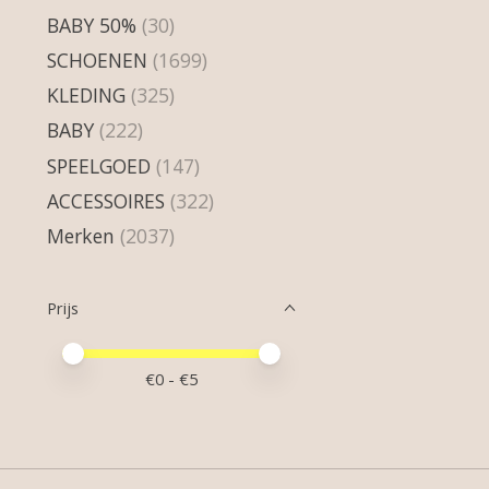
BABY 50%
(30)
SCHOENEN
(1699)
KLEDING
(325)
BABY
(222)
SPEELGOED
(147)
ACCESSOIRES
(322)
Merken
(2037)
Prijs
Minimale prijswaarde
Price maximum value
€
0
- €
5