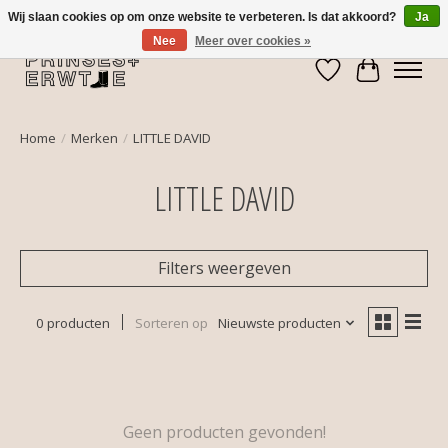
Wij slaan cookies op om onze website te verbeteren. Is dat akkoord?
Ja
Nee
Meer over cookies »
Verlanglijst
Winkelwa
Home
/
Merken
/
LITTLE DAVID
LITTLE DAVID
Filters weergeven
0 producten
Sorteren op
Nieuwste producten
Geen producten gevonden!