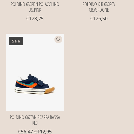
POLDINO 6802DN POLACCHINO
POLDINO KLB 6802CV
DS.PINK
CR.VERDONE
€128,75
€126,50
Sale
POLDINO 6670VN SCARPA BASSA
KLB
€56,47
€112,95