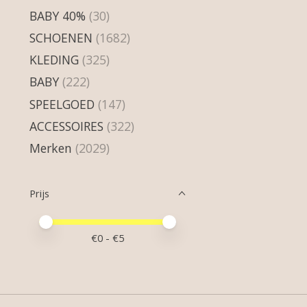
BABY 40%
(30)
SCHOENEN
(1682)
KLEDING
(325)
BABY
(222)
SPEELGOED
(147)
ACCESSOIRES
(322)
Merken
(2029)
Prijs
Minimale prijswaarde
Price maximum value
€
0
- €
5