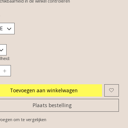
chikbaarheid in de winkel controleren
*
heid:
Toevoegen aan winkelwagen
Plaats bestelling
oegen om te vergelijken