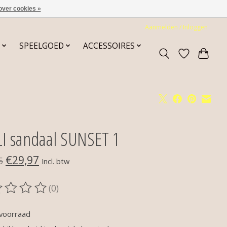
over cookies »
Aanmelden / Inloggen
SPEELGOED
ACCESSOIRES
LI sandaal SUNSET 1
€29,97
5
Incl. btw
(0)
oordeling van dit product is
0
van de 5
voorraad