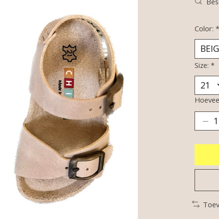
Bes
Color:
Size:
*
Hoeveel
Toev