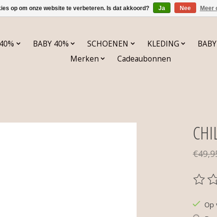
kies op om onze website te verbeteren. Is dat akkoord?
Ja
Nee
Meer 
 40%
BABY 40%
SCHOENEN
KLEDING
BABY
Merken
Cadeaubonnen
CHI
€49,9
De be
Op 