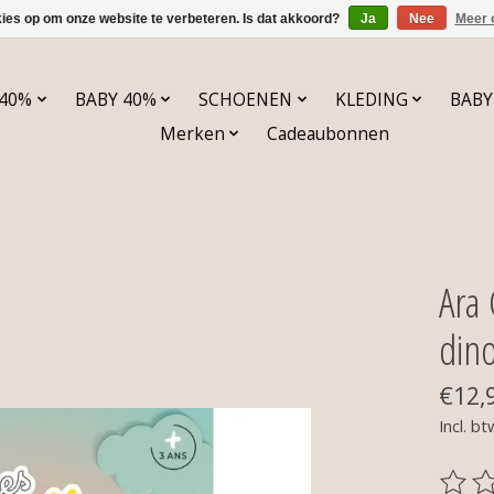
kies op om onze website te verbeteren. Is dat akkoord?
Ja
Nee
Meer 
 40%
BABY 40%
SCHOENEN
KLEDING
BABY
Merken
Cadeaubonnen
Ara
din
€12,
Incl. bt