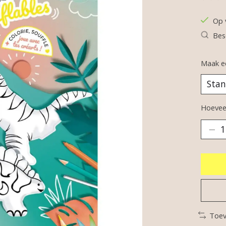
De be
Op 
Bes
Maak e
Hoeveel
Toev