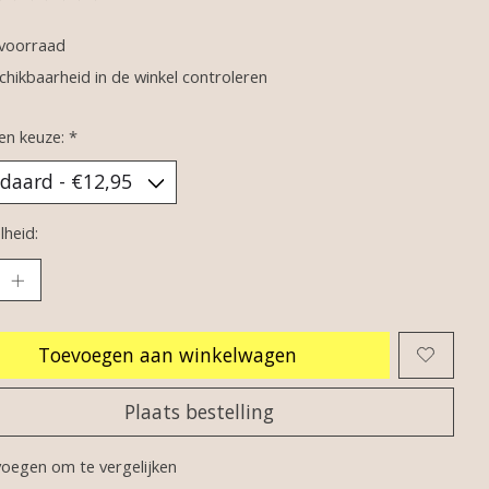
oordeling van dit product is
0
van de 5
voorraad
chikbaarheid in de winkel controleren
en keuze:
*
heid:
Toevoegen aan winkelwagen
Plaats bestelling
oegen om te vergelijken