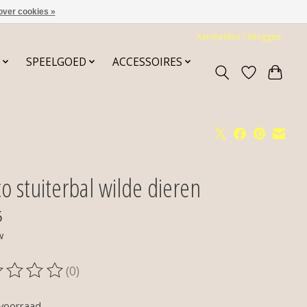
over cookies »
Aanmelden / Inloggen
SPEELGOED
ACCESSOIRES
o stuiterbal wilde dieren
5
w
(0)
oordeling van dit product is
0
van de 5
voorraad