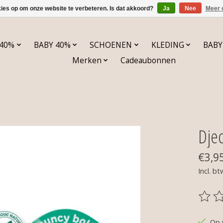
kies op om onze website te verbeteren. Is dat akkoord?
Ja
Nee
Meer 
 40%
BABY 40%
SCHOENEN
KLEDING
BABY
Merken
Cadeaubonnen
Djec
€3,9
Incl. bt
De be
Op 