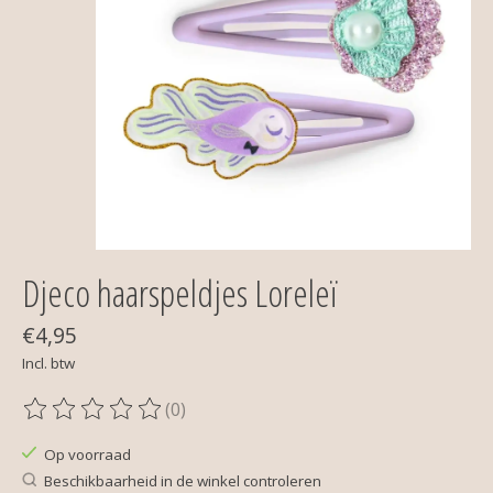
Djeco haarspeldjes Loreleï
€4,95
Incl. btw
(0)
De beoordeling van dit product is
0
van de 5
Op voorraad
Beschikbaarheid in de winkel controleren