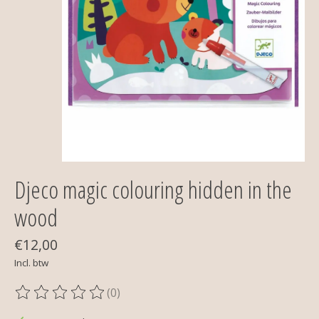
Djeco magic colouring hidden in the
wood
€12,00
Incl. btw
(0)
De beoordeling van dit product is
0
van de 5