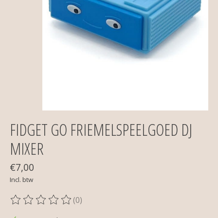
FIDGET GO FRIEMELSPEELGOED DJ
MIXER
€7,00
Incl. btw
(0)
De beoordeling van dit product is
0
van de 5