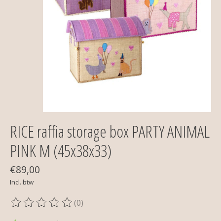
RICE raffia storage box PARTY ANIMAL
PINK M (45x38x33)
€89,00
Incl. btw
(0)
De beoordeling van dit product is
0
van de 5