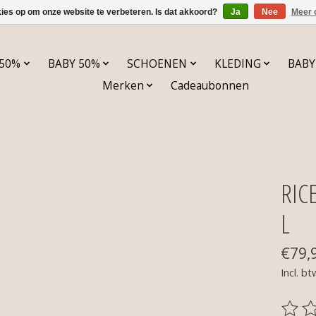
kies op om onze website te verbeteren. Is dat akkoord?
Ja
Nee
Meer 
 50%
BABY 50%
SCHOENEN
KLEDING
BABY
Merken
Cadeaubonnen
RIC
L
€79,
Incl. bt