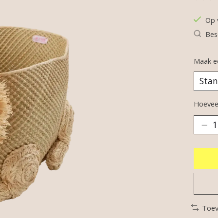
De be
Op 
Bes
Maak e
Hoeveel
Toev