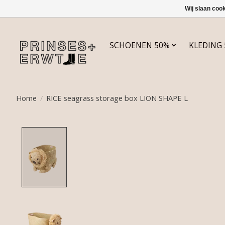
Wij slaan coo
SCHOENEN 50%
KLEDING
Home
/
RICE seagrass storage box LION SHAPE L
Product image slideshow Items