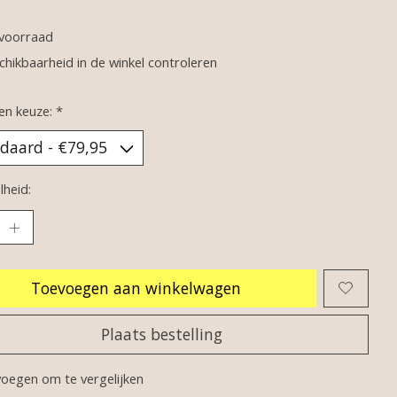
oordeling van dit product is
0
van de 5
voorraad
chikbaarheid in de winkel controleren
en keuze:
*
heid:
Toevoegen aan winkelwagen
Plaats bestelling
oegen om te vergelijken