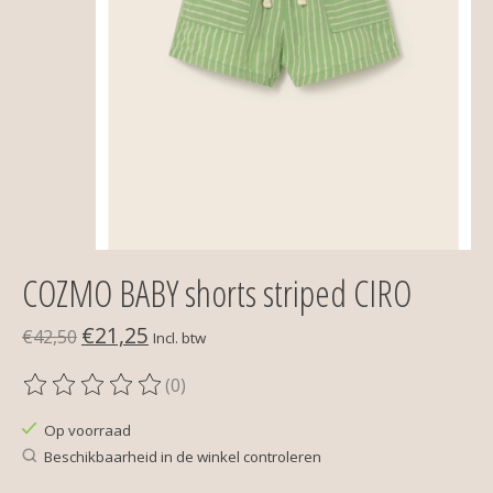
COZMO BABY shorts striped CIRO
€21,25
€42,50
Incl. btw
(0)
De beoordeling van dit product is
0
van de 5
Op voorraad
Beschikbaarheid in de winkel controleren