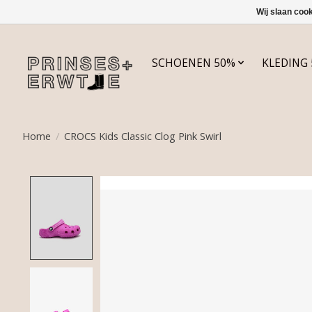
Wij slaan coo
SCHOENEN 50%
KLEDING
Home
/
CROCS Kids Classic Clog Pink Swirl
Product image slideshow Items