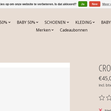
kies op om onze website te verbeteren. Is dat akkoord?
Ja
Nee
Meer 
 50%
BABY 50%
SCHOENEN
KLEDING
BABY
Merken
Cadeaubonnen
CROC
€45,
Incl. bt
De be
Nie