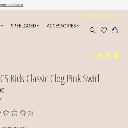
over cookies »
Aanmelden / Inloggen
SPEELGOED
ACCESSOIRES
S Kids Classic Clog Pink Swirl
00
w
(0)
oordeling van dit product is
0
van de 5
t op voorraad