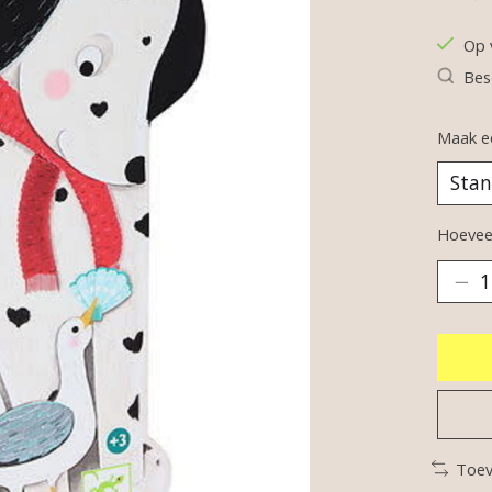
De be
Op 
Bes
Maak e
Hoeveel
Toev