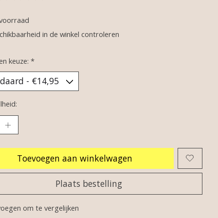
oordeling van dit product is
0
van de 5
voorraad
chikbaarheid in de winkel controleren
en keuze:
*
heid:
Toevoegen aan winkelwagen
Plaats bestelling
oegen om te vergelijken