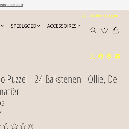
over cookies »
Aanmelden / Inloggen
SPEELGOED
ACCESSOIRES
o Puzzel - 24 Bakstenen - Ollie, De
matiër
95
w
(0)