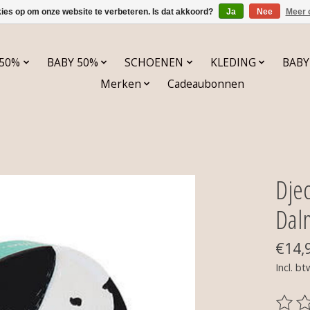
kies op om onze website te verbeteren. Is dat akkoord?
Ja
Nee
Meer 
 50%
BABY 50%
SCHOENEN
KLEDING
BABY
Merken
Cadeaubonnen
Djec
Dal
€14,
Incl. bt