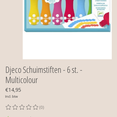
Djeco Schuimstiften - 6 st. -
Multicolour
€14,95
Incl. btw
(0)
De beoordeling van dit product is
0
van de 5