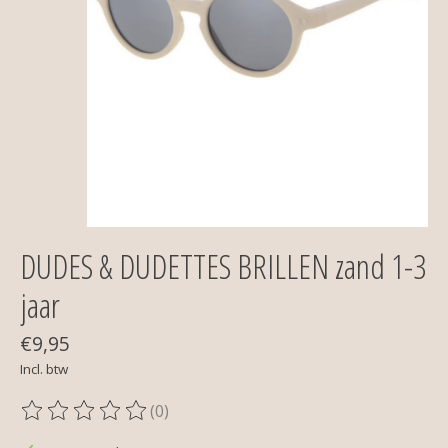
DUDES & DUDETTES BRILLEN zand 1-3
jaar
€9,95
Incl. btw
(0)
De beoordeling van dit product is
0
van de 5