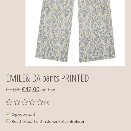
EMILE&IDA pants PRINTED
€42,00
€70,00
Incl. btw
(0)
De beoordeling van dit product is
0
van de 5
Op voorraad
Beschikbaarheid in de winkel controleren