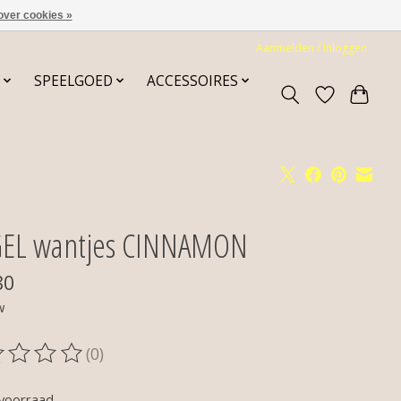
over cookies »
Aanmelden / Inloggen
SPEELGOED
ACCESSOIRES
EL wantjes CINNAMON
80
w
(0)
oordeling van dit product is
0
van de 5
voorraad