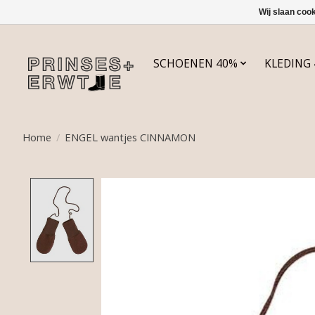
Wij slaan coo
SCHOENEN 40%
KLEDING
Home
/
ENGEL wantjes CINNAMON
Product image slideshow Items