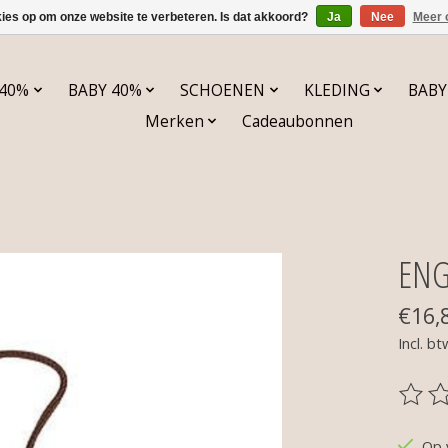
kies op om onze website te verbeteren. Is dat akkoord?
Ja
Nee
Meer 
 40%
BABY 40%
SCHOENEN
KLEDING
BABY
Merken
Cadeaubonnen
ENG
€16,
Incl. bt
De be
Op 