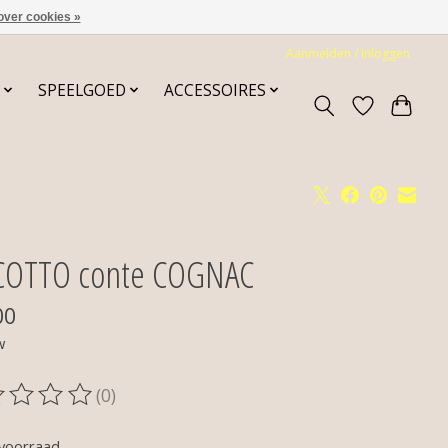
over cookies »
Aanmelden / Inloggen
SPEELGOED
ACCESSOIRES
COTTO conte COGNAC
00
w
(0)
oordeling van dit product is
0
van de 5
voorraad