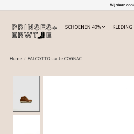
Wij slaan coo
SCHOENEN 40%
KLEDING
Home
/
FALCOTTO conte COGNAC
Product image slideshow Items