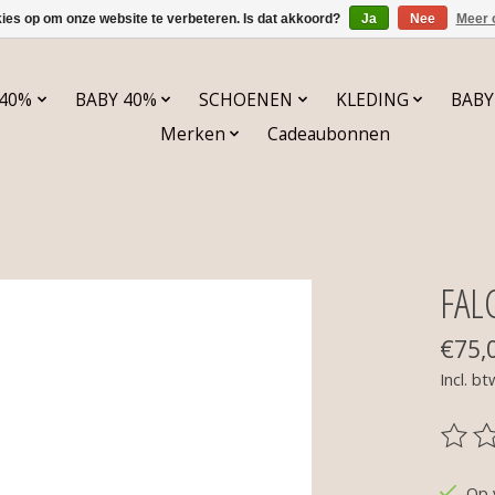
kies op om onze website te verbeteren. Is dat akkoord?
Ja
Nee
Meer 
 40%
BABY 40%
SCHOENEN
KLEDING
BABY
Merken
Cadeaubonnen
FAL
€75,
Incl. bt
De be
Op 