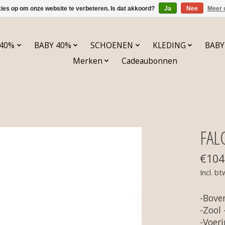
kies op om onze website te verbeteren. Is dat akkoord?
Ja
Nee
Meer 
 40%
BABY 40%
SCHOENEN
KLEDING
BABY
Merken
Cadeaubonnen
FAL
€104
Incl. bt
-Bove
-Zool
-Voeri