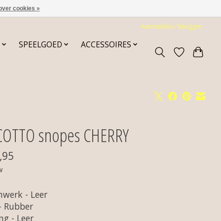
over cookies »
Aanmelden / Inloggen
SPEELGOED
ACCESSOIRES
COTTO snopes CHERRY
,95
w
nwerk - Leer
 - Rubber
ng - Leer