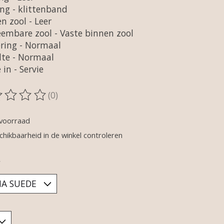
ing - klittenband
n zool - Leer
eembare zool - Vaste binnen zool
ering - Normaal
dte - Normaal
in - Servie
(0)
oordeling van dit product is
0
van de 5
voorraad
chikbaarheid in de winkel controleren
*