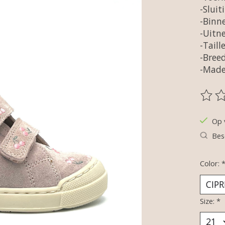
-Sluit
-Binne
-Uitn
-Taill
-Bree
-Made 
De be
Op 
Bes
Color:
Size:
*