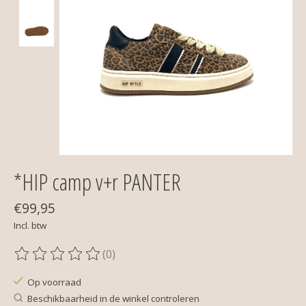
*HIP camp v+r PANTER
€99,95
Incl. btw
(0)
De beoordeling van dit product is
0
van de 5
Op voorraad
Beschikbaarheid in de winkel controleren