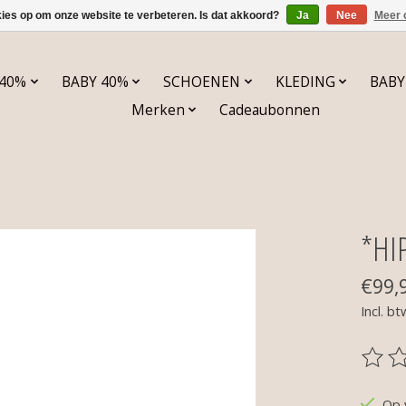
kies op om onze website te verbeteren. Is dat akkoord?
Ja
Nee
Meer 
 40%
BABY 40%
SCHOENEN
KLEDING
BABY
Merken
Cadeaubonnen
*HI
€99,
Incl. bt
De be
Op 