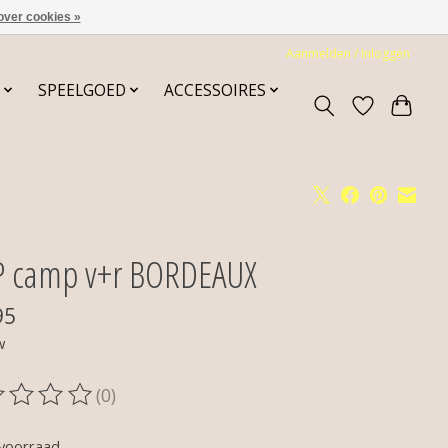
over cookies »
Aanmelden / Inloggen
SPEELGOED
ACCESSOIRES
P camp v+r BORDEAUX
95
w
(0)
oordeling van dit product is
0
van de 5
voorraad