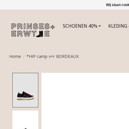
Wij slaan coo
SCHOENEN 40%
KLEDING
Home
/
*HIP camp v+r BORDEAUX
Product image slideshow Items