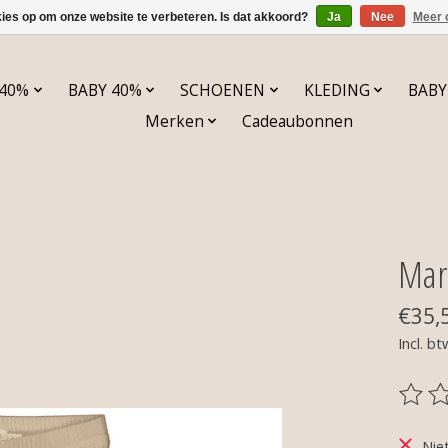
kies op om onze website te verbeteren. Is dat akkoord?
Ja
Nee
Meer 
 40%
BABY 40%
SCHOENEN
KLEDING
BABY
Merken
Cadeaubonnen
Mar
€35,
Incl. bt
De be
Nie