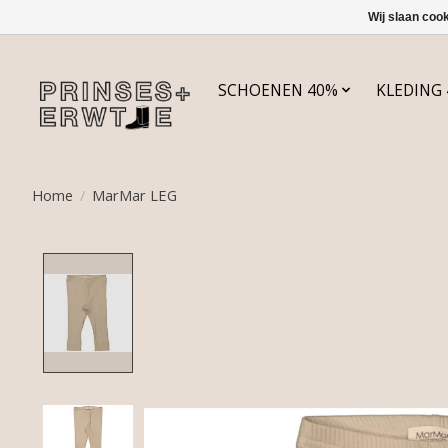
Wij slaan coo
SCHOENEN 40%
KLEDING
Home
/
MarMar LEG
Product image slideshow Items