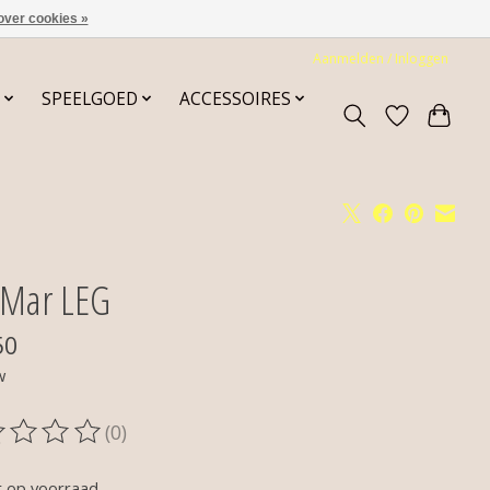
over cookies »
Aanmelden / Inloggen
SPEELGOED
ACCESSOIRES
Mar LEG
50
w
(0)
oordeling van dit product is
0
van de 5
t op voorraad