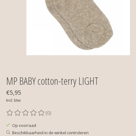
MP BABY cotton-terry LIGHT
€5,95
Incl. btw
(0)
De beoordeling van dit product is
0
van de 5
Op voorraad
Beschikbaarheid in de winkel controleren