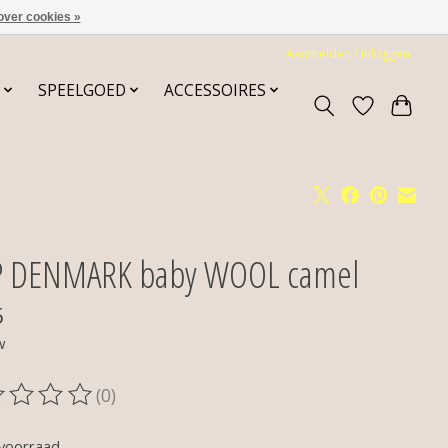
over cookies »
Aanmelden / Inloggen
SPEELGOED
ACCESSOIRES
 DENMARK baby WOOL camel
5
w
(0)
oordeling van dit product is
0
van de 5
voorraad