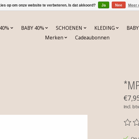
kies op om onze website te verbeteren. Is dat akkoord?
Ja
Nee
Meer 
 40%
BABY 40%
SCHOENEN
KLEDING
BABY
Merken
Cadeaubonnen
*MP
€7,9
Incl. bt
De be
Op 