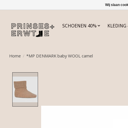
Wij slaan coo
SCHOENEN 40%
KLEDING
Home
/
*MP DENMARK baby WOOL camel
Product image slideshow Items