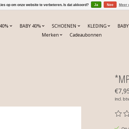
kies op om onze website te verbeteren. Is dat akkoord?
Ja
Nee
Meer 
 40%
BABY 40%
SCHOENEN
KLEDING
BABY
Merken
Cadeaubonnen
*MP
€7,9
Incl. bt
De be
Op 