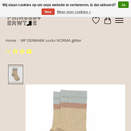
Wij slaan cookies op om onze website te verbeteren. Is dat akkoord?
Ja
Nee
Meer over cookies »
Verlanglijst
Winkelwa
Home
/
MP DENMARK socks NORMA glitter
Product image slideshow Items