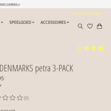
over cookies »
Aanmelden / Inloggen
SPEELGOED
ACCESSOIRES
DENMARKS petra 3-PACK
95
w
(0)
oordeling van dit product is
0
van de 5
voorraad