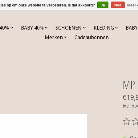
kies op om onze website te verbeteren. Is dat akkoord?
Ja
Nee
Meer 
 40%
BABY 40%
SCHOENEN
KLEDING
BABY
Merken
Cadeaubonnen
MP 
€19,
Incl. bt
De be
Op 