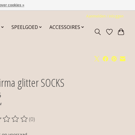
over cookies »
Aanmelden / Inloggen
SPEELGOED
ACCESSOIRES
irma glitter SOCKS
5
w
(0)
oordeling van dit product is
0
van de 5
t op voorraad