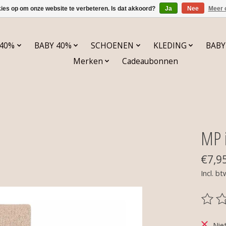
kies op om onze website te verbeteren. Is dat akkoord?
Ja
Nee
Meer 
 40%
BABY 40%
SCHOENEN
KLEDING
BABY
Merken
Cadeaubonnen
MP 
€7,9
Incl. bt
De be
Nie