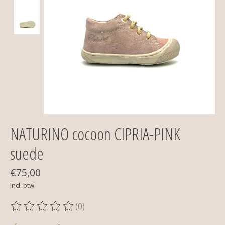
NATURINO cocoon CIPRIA-PINK
suede
€75,00
Incl. btw
(0)
De beoordeling van dit product is
0
van de 5