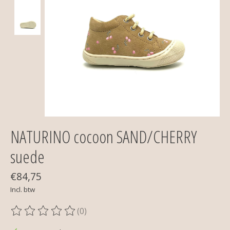
NATURINO cocoon SAND/CHERRY
suede
€84,75
Incl. btw
(0)
De beoordeling van dit product is
0
van de 5