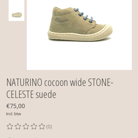
NATURINO cocoon wide STONE-
CELESTE suede
€75,00
Incl. btw
(0)
De beoordeling van dit product is
0
van de 5