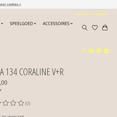
over cookies »
Aanmelden / Inloggen
SPEELGOED
ACCESSOIRES
A 134 CORALINE V+R
,00
w
(0)
oordeling van dit product is
0
van de 5
t op voorraad