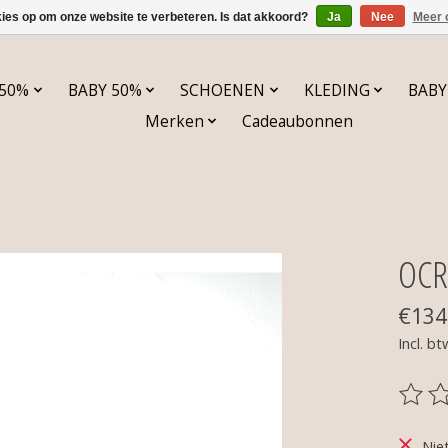
kies op om onze website te verbeteren. Is dat akkoord?
Ja
Nee
Meer 
 50%
BABY 50%
SCHOENEN
KLEDING
BABY
Merken
Cadeaubonnen
OCR
€134
Incl. bt
De be
Nie