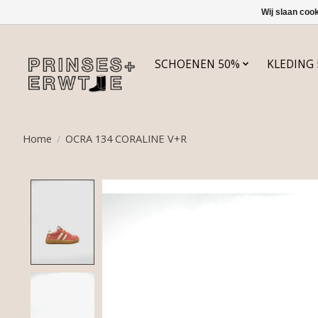
Wij slaan coo
SCHOENEN 50%
KLEDING
Home
/
OCRA 134 CORALINE V+R
Product image slideshow Items