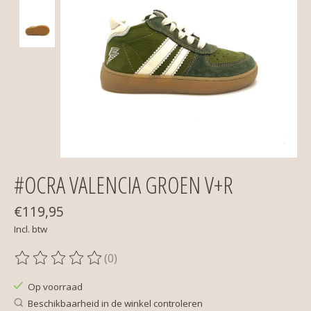
#OCRA VALENCIA GROEN V+R
€119,95
Incl. btw
(0)
De beoordeling van dit product is
0
van de 5
Op voorraad
Beschikbaarheid in de winkel controleren