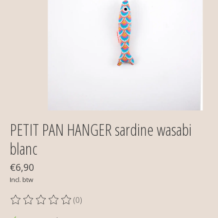
PETIT PAN HANGER sardine wasabi
blanc
€6,90
Incl. btw
(0)
De beoordeling van dit product is
0
van de 5