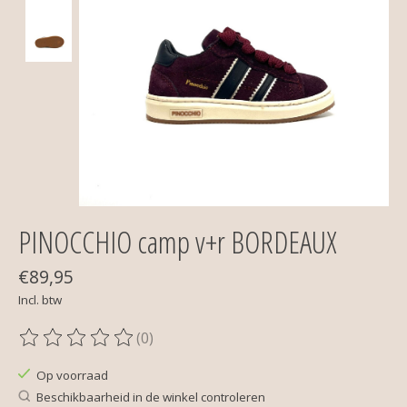
PINOCCHIO camp v+r BORDEAUX
€89,95
Incl. btw
(0)
De beoordeling van dit product is
0
van de 5
Op voorraad
Beschikbaarheid in de winkel controleren