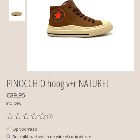
PINOCCHIO hoog v+r NATUREL
€89,95
Incl. btw
(0)
De beoordeling van dit product is
0
van de 5
Op voorraad
Beschikbaarheid in de winkel controleren