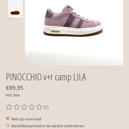
PINOCCHIO v+r camp LILA
€89,95
Incl. btw
(0)
De beoordeling van dit product is
0
van de 5
Niet op voorraad
Beschikbaarheid in de winkel controleren