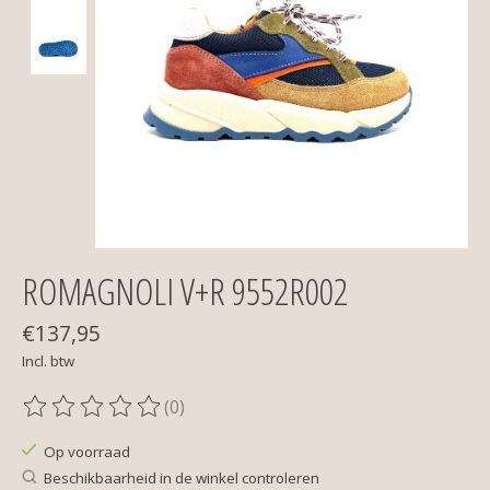
ROMAGNOLI V+R 9552R002
€137,95
Incl. btw
(0)
De beoordeling van dit product is
0
van de 5
Op voorraad
Beschikbaarheid in de winkel controleren