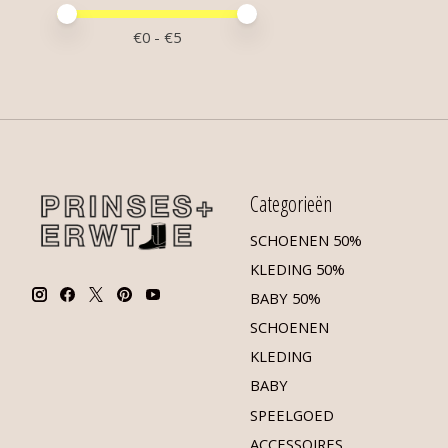
Minimale prijswaarde
Price maximum value
€
0
- €
5
Categorieën
SCHOENEN 50%
KLEDING 50%
BABY 50%
SCHOENEN
KLEDING
BABY
SPEELGOED
ACCESSOIRES